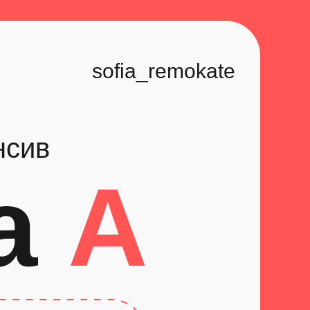
sofia_remokate
нсив
а
А