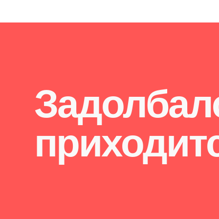
Задолбалс
приходит