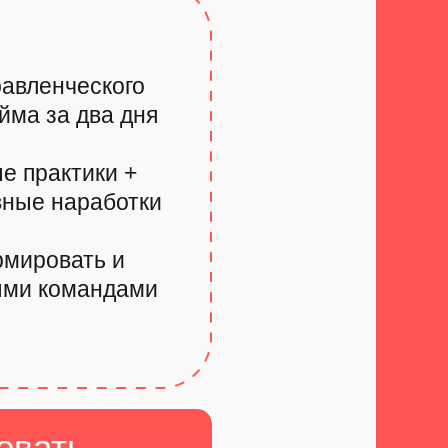
равленческого
йма за два дня
е практики +
вные наработки
рмировать и
ыми командами
овать