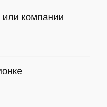
е или компании
ионке