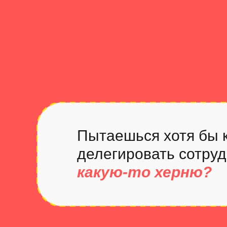
Пытаешься хотя бы 
делегировать сотруд
какую-то херню?