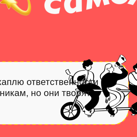
каплю ответственности
никам, но они творят